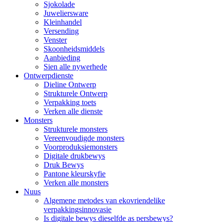
Sjokolade
Juweliersware
Kleinhandel
Versending
Venster
Skoonheidsmiddels
Aanbieding
Sien alle nywerhede
Ontwerpdienste
Dieline Ontwerp
Strukturele Ontwerp
Verpakking toets
Verken alle dienste
Monsters
Strukturele monsters
Vereenvoudigde monsters
Voorproduksiemonsters
Digitale drukbewys
Druk Bewys
Pantone kleurskyfie
Verken alle monsters
Nuus
Algemene metodes van ekovriendelike
verpakkingsinnovasie
Is digitale bewys dieselfde as persbewys?