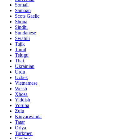
Somali
Samoan
Scots Gaelic
Shona
Sindhi
Sundanese
Swahili
Tajik
Tamil
Telugu
Thai
Ukrainian
Urdu
Uzbek
Vietnamese
Welsh
Xhosa
Yiddish
Yoruba
Zulu
Kinyarwanda
Tatar
Oriya
Turkmen
Uyghur