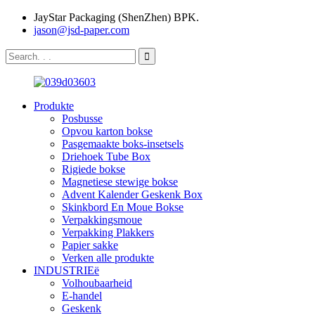
JayStar Packaging (ShenZhen) BPK.
jason@jsd-paper.com
Produkte
Posbusse
Opvou karton bokse
Pasgemaakte boks-insetsels
Driehoek Tube Box
Rigiede bokse
Magnetiese stewige bokse
Advent Kalender Geskenk Box
Skinkbord En Moue Bokse
Verpakkingsmoue
Verpakking Plakkers
Papier sakke
Verken alle produkte
INDUSTRIEë
Volhoubaarheid
E-handel
Geskenk