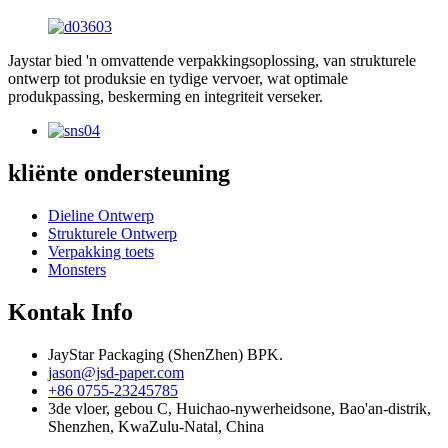
Jaystar bied 'n omvattende verpakkingsoplossing, van strukturele
ontwerp tot produksie en tydige vervoer, wat optimale
produkpassing, beskerming en integriteit verseker.
kliënte ondersteuning
Dieline Ontwerp
Strukturele Ontwerp
Verpakking toets
Monsters
Kontak Info
JayStar Packaging (ShenZhen) BPK.
jason@jsd-paper.com
+86 0755-23245785
3de vloer, gebou C, Huichao-nywerheidsone, Bao'an-distrik,
Shenzhen, KwaZulu-Natal, China