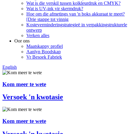
Wat is die verskil tussen kolkleurdruk en CMYK?
Wat is UV-ink vir skermdruk?
Hoe om die afmetings van 'n boks akkuraat te meet?
[Drie stappe tot vinnig
Kosteverminderingstrategieë in verpakkingstrukturele
ontwerp
Verken alles
Oor ons
Maatskappy profiel
Aanlyn Boodskap
Vr Besoek Fabriek
English
Kom meer te wete
Versoek 'n kwotasie
Kom meer te wete
Versoek 'n kwotasie