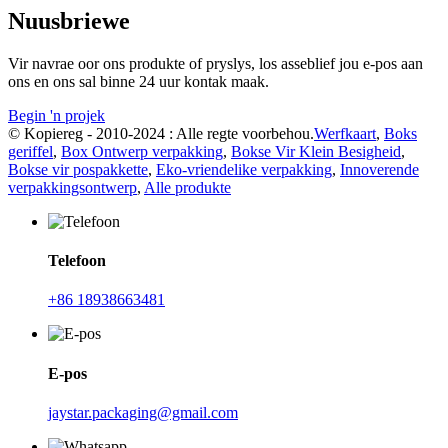
Nuusbriewe
Vir navrae oor ons produkte of pryslys, los asseblief jou e-pos aan
ons en ons sal binne 24 uur kontak maak.
Begin 'n projek
© Kopiereg - 2010-2024 : Alle regte voorbehou.
Werfkaart
,
Boks
geriffel
,
Box Ontwerp verpakking
,
Bokse Vir Klein Besigheid
,
Bokse vir pospakkette
,
Eko-vriendelike verpakking
,
Innoverende
verpakkingsontwerp
,
Alle produkte
Telefoon
+86 18938663481
E-pos
jaystar.packaging@gmail.com