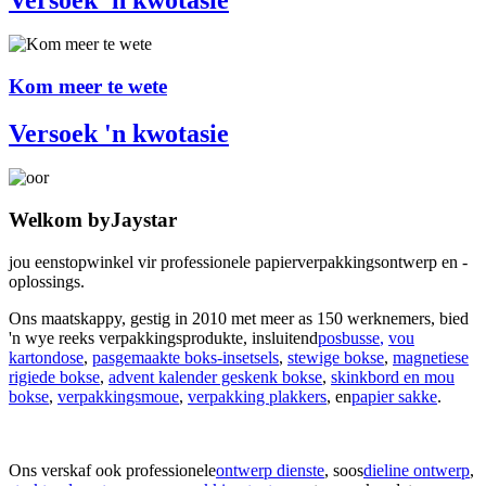
Kom meer te wete
Versoek 'n kwotasie
Welkom by
Jaystar
jou eenstopwinkel vir professionele papierverpakkingsontwerp en -
oplossings.
Ons maatskappy, gestig in 2010 met meer as 150 werknemers, bied
'n wye reeks verpakkingsprodukte, insluitend
posbusse
,
vou
kartondose
,
pasgemaakte boks-insetsels
,
stewige bokse
,
magnetiese
rigiede bokse
,
advent kalender geskenk bokse
,
skinkbord en mou
bokse
,
verpakkingsmoue
,
verpakking plakkers
, en
papier sakke
.
Ons verskaf ook professionele
ontwerp dienste
, soos
dieline ontwerp
,