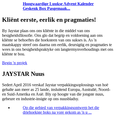
Hoogwaardige Luukse Advent Kalender
Geskenk Box Pasgemaak...
Kliënt eerste, eerlik en pragmaties!
By Jaystar plaas ons ons kliënte in die middel van ons
besigheidsfilosofie. Ons glo dat begrip en voldoening aan ons
kliënte se behoeftes die hoeksteen van ons sukses is. As 'n
maatskappy streef ons daarna om eerlik, deursigtig en pragmaties te
wees in ons besigheidspraktyke om langtermynverhoudings met ons
kliënte te bou.
Begin 'n projek
JAYSTAR Nuus
Sedert April 2016 verskaf Jaystar verpakkingsoplossings van hoë
gehalte aan meer as 25 lande, insluitend Europa, Australië, Noord-
en Suid-Amerika en Asië. Bly op hoogte van die jongste nuus,
gebeure en industrie-insigte op ons nuusbladsy.
Op die gebied van verpakkingsontwerp het die
driehoekige boks na vore gekom as 'n u ...